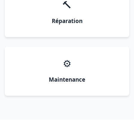
🔨
Réparation
⚙️
Maintenance