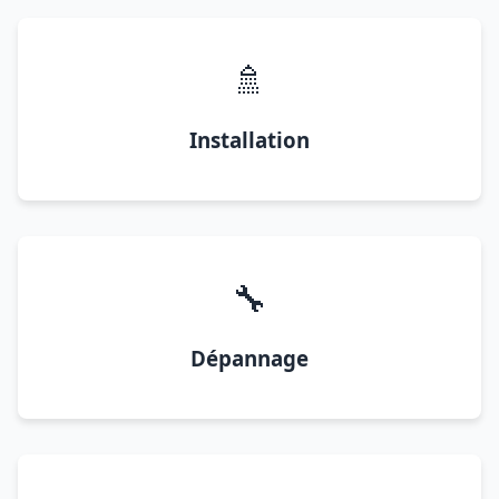
🚿
Installation
🔧
Dépannage