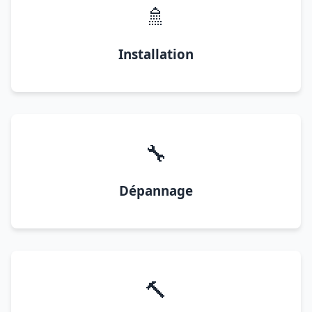
🚿
Installation
🔧
Dépannage
🔨