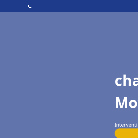
📞
cha
Mo
Intervent