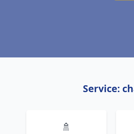
Service: c
🚿