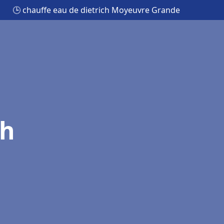
🕒 chauffe eau de dietrich Moyeuvre Grande
ch