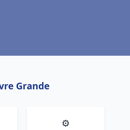
uvre Grande
⚙️