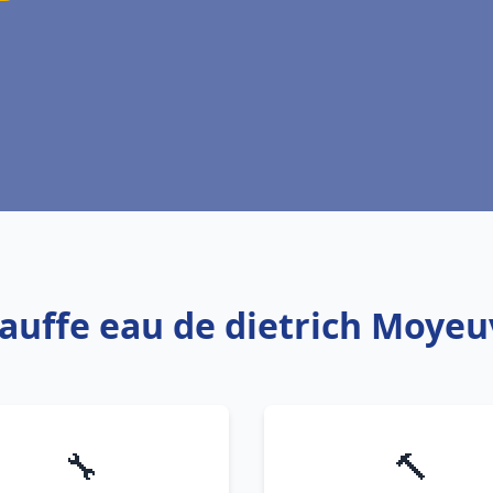
hauffe eau de dietrich Moye
🔧
🔨