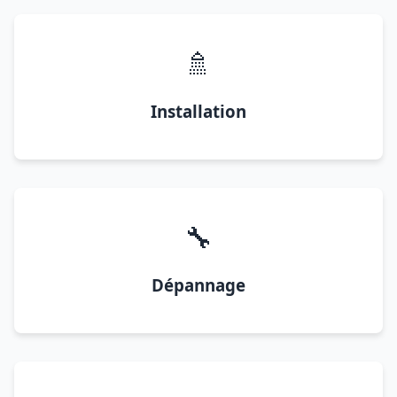
🚿
Installation
🔧
Dépannage