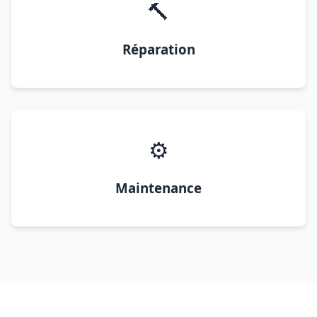
🔨
Réparation
⚙️
Maintenance