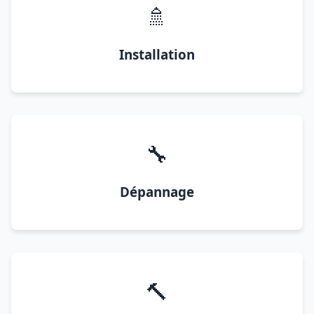
🚿
Installation
🔧
Dépannage
🔨