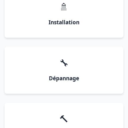
🚿
Installation
🔧
Dépannage
🔨