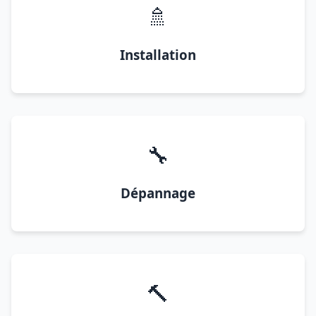
🚿
Installation
🔧
Dépannage
🔨