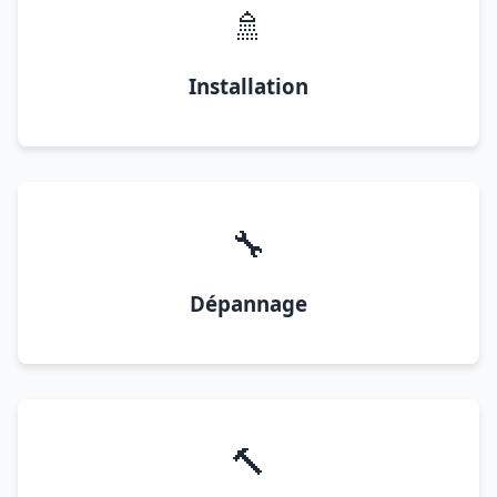
🚿
Installation
🔧
Dépannage
🔨