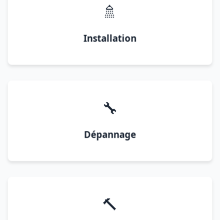
🚿
Installation
🔧
Dépannage
🔨