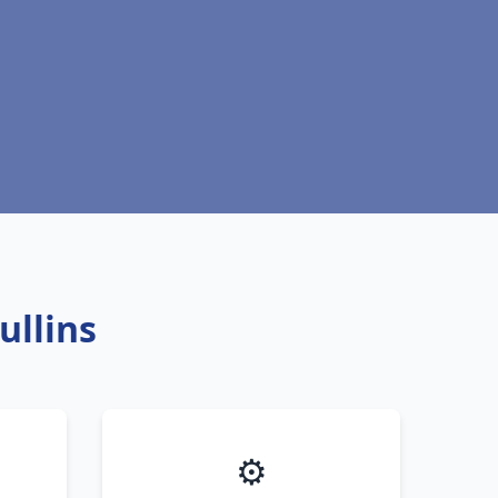
ullins
⚙️