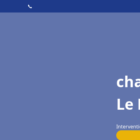
📞
cha
Le 
Interventi