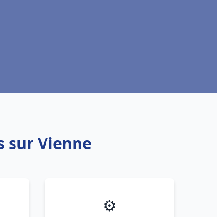
is sur Vienne
⚙️