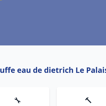
uffe eau de dietrich Le Pala
🔧
🔨