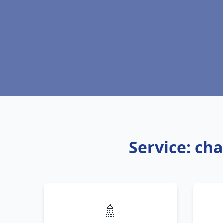
Service: cha
🚿