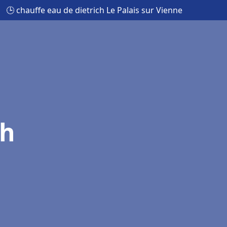
🕒 chauffe eau de dietrich Le Palais sur Vienne
ch