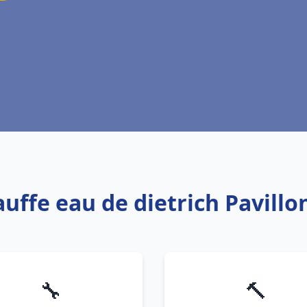
auffe eau de dietrich Pavillo
🔧
🔨