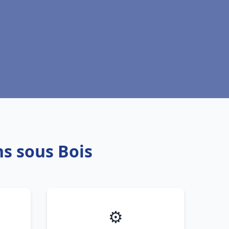
ns sous Bois
⚙️