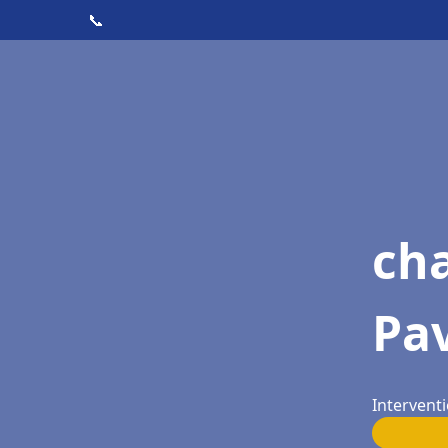
📞
cha
Pav
Interventi