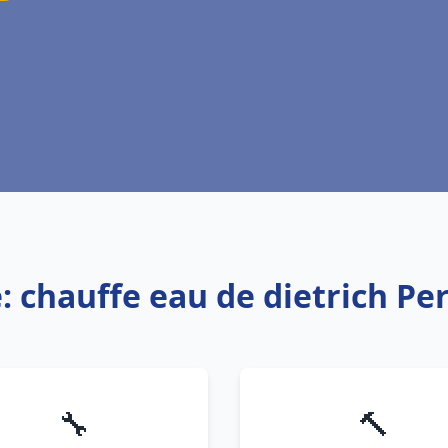
: chauffe eau de dietrich P
🔧
🔨