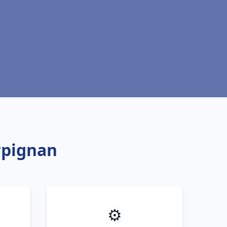
erpignan
⚙️