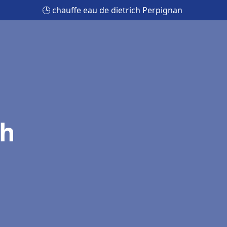
🕒 chauffe eau de dietrich Perpignan
ch