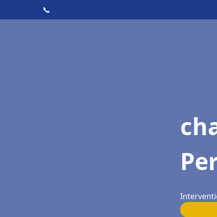
📞
cha
Pe
Intervent