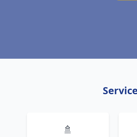
Service
🚿