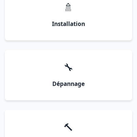
🚿
Installation
🔧
Dépannage
🔨