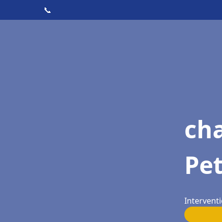
📞
cha
Pe
Intervent