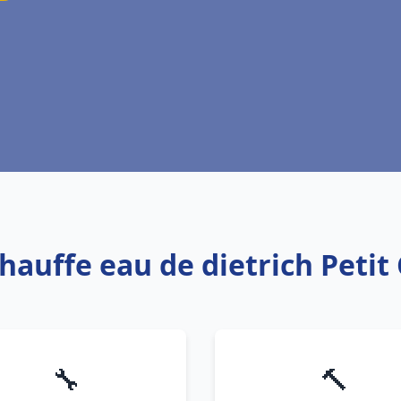
chauffe eau de dietrich Peti
🔧
🔨