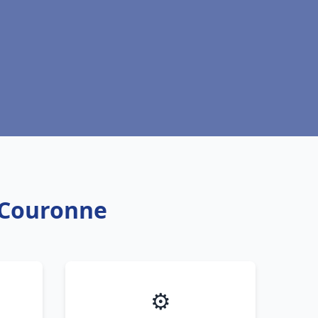
t Couronne
⚙️