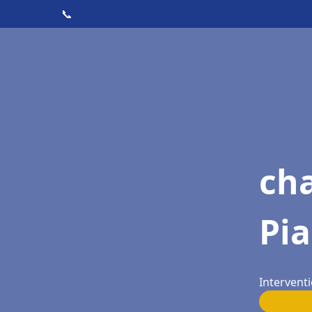
📞
cha
Pia
Interventi