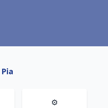
 Pia
⚙️