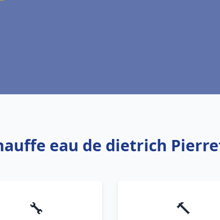
hauffe eau de dietrich Pierr
🔧
🔨