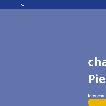
📞
cha
Pie
Interventi