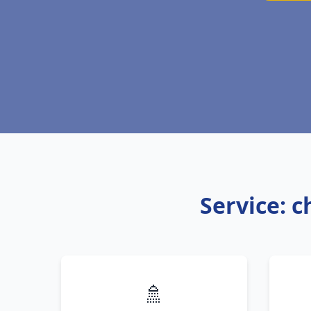
Service: c
🚿