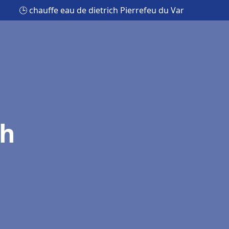
🕒 chauffe eau de dietrich Pierrefeu du Var
ch