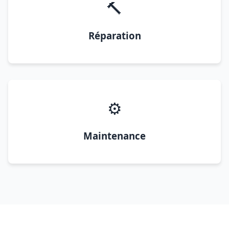
🔨
Réparation
⚙️
Maintenance