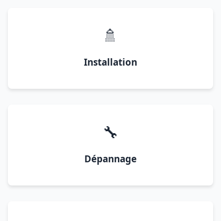
🚿
Installation
🔧
Dépannage