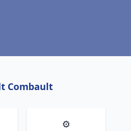
ult Combault
⚙️