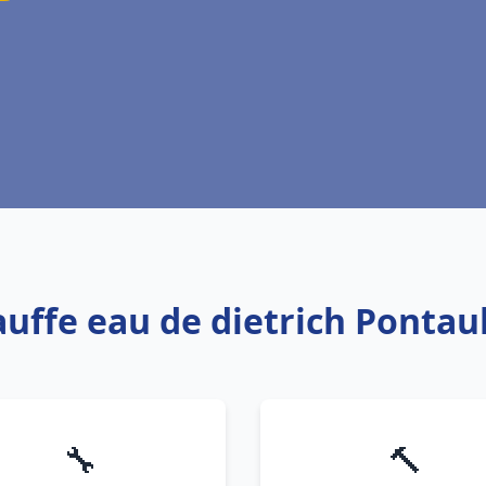
auffe eau de dietrich Ponta
🔧
🔨