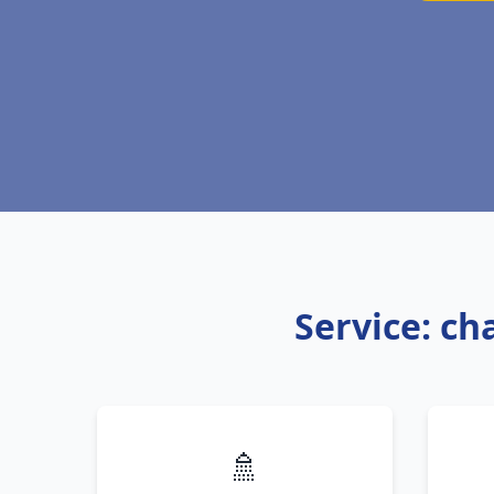
Service: ch
🚿