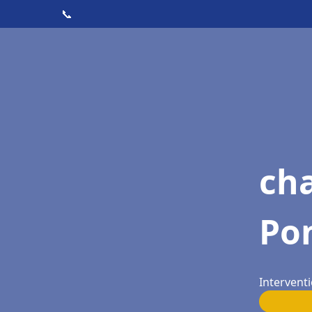
📞
cha
Po
Intervent