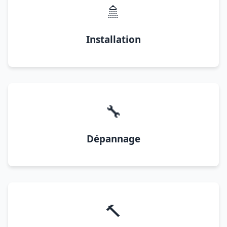
🚿
Installation
🔧
Dépannage
🔨