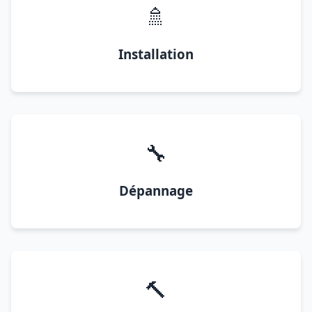
🚿
Installation
🔧
Dépannage
🔨