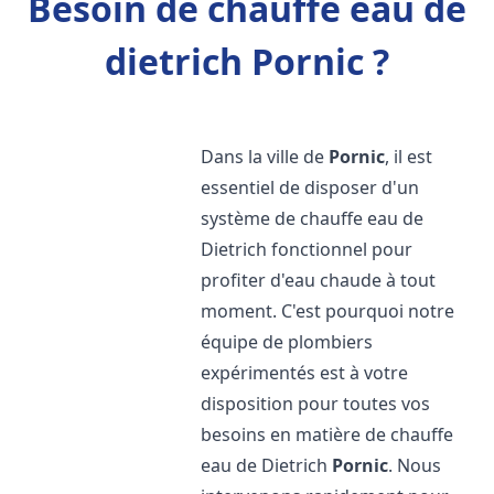
Besoin de chauffe eau de
dietrich Pornic ?
Dans la ville de
Pornic
, il est
essentiel de disposer d'un
système de chauffe eau de
Dietrich fonctionnel pour
profiter d'eau chaude à tout
moment. C'est pourquoi notre
équipe de plombiers
expérimentés est à votre
disposition pour toutes vos
besoins en matière de chauffe
eau de Dietrich
Pornic
. Nous