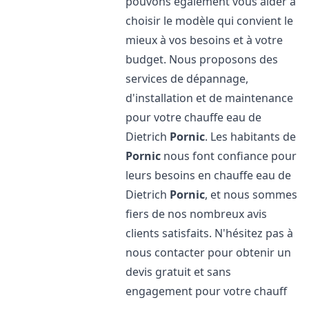
pouvons également vous aider à
choisir le modèle qui convient le
mieux à vos besoins et à votre
budget. Nous proposons des
services de dépannage,
d'installation et de maintenance
pour votre chauffe eau de
Dietrich
Pornic
. Les habitants de
Pornic
nous font confiance pour
leurs besoins en chauffe eau de
Dietrich
Pornic
, et nous sommes
fiers de nos nombreux avis
clients satisfaits. N'hésitez pas à
nous contacter pour obtenir un
devis gratuit et sans
engagement pour votre chauff