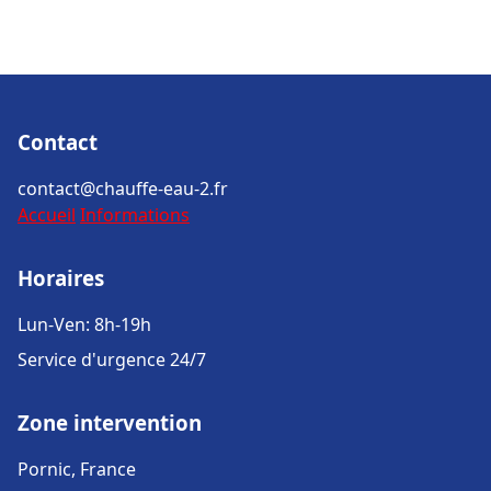
Contact
contact@chauffe-eau-2.fr
Accueil
Informations
Horaires
Lun-Ven: 8h-19h
Service d'urgence 24/7
Zone intervention
Pornic, France