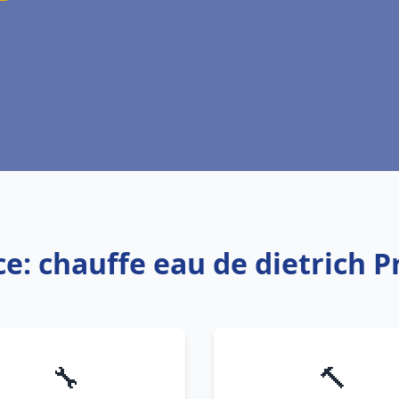
ce: chauffe eau de dietrich P
🔧
🔨