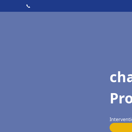
📞
cha
Pr
Interventi