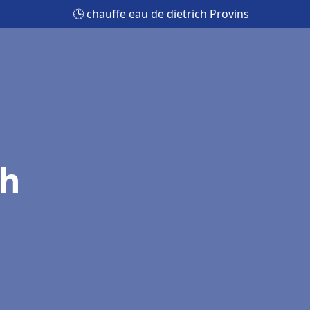
🕒 chauffe eau de dietrich Provins
ch