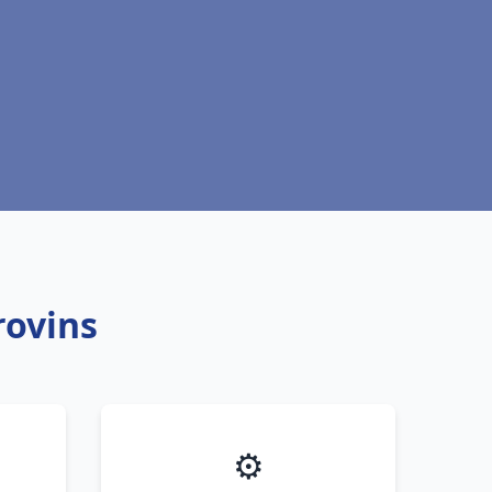
rovins
⚙️