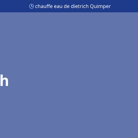
🕒 chauffe eau de dietrich Quimper
ch