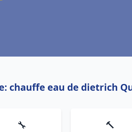
e: chauffe eau de dietrich 
🔧
🔨