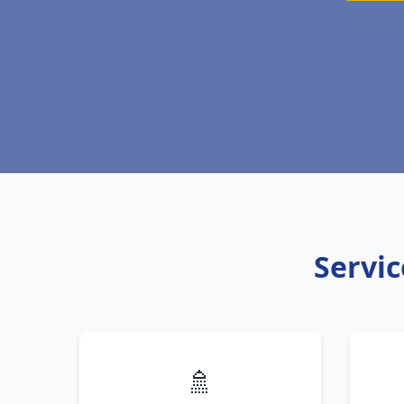
Servic
🚿