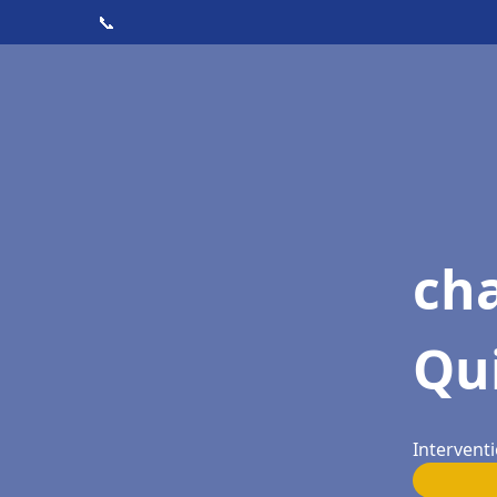
📞
cha
Qu
Intervent