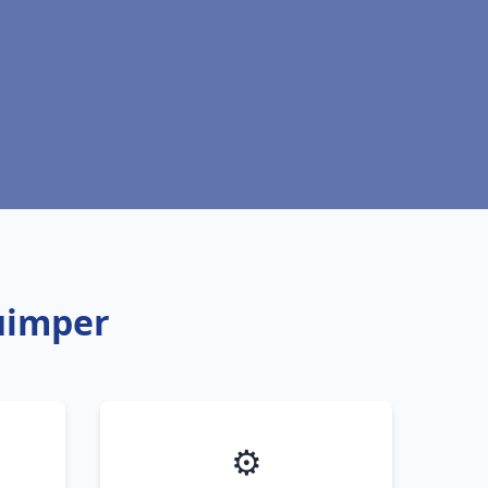
Quimper
⚙️