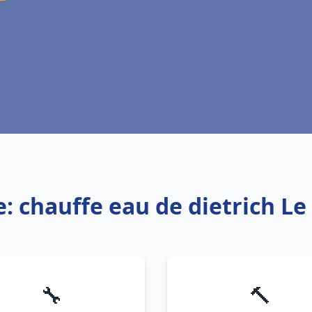
e: chauffe eau de dietrich Le
🔧
🔨