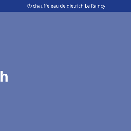
🕒 chauffe eau de dietrich Le Raincy
ch