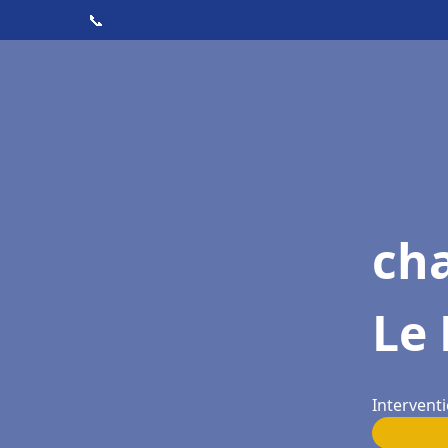
📞
cha
Le 
Interventi