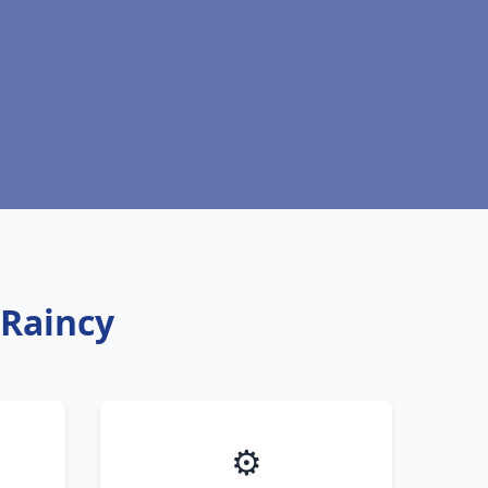
 Raincy
⚙️