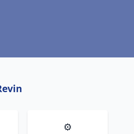
Revin
⚙️