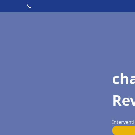
📞
cha
Re
Interventi