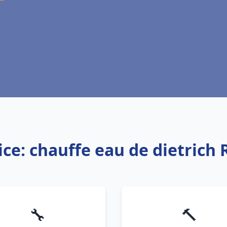
ice: chauffe eau de dietrich 
🔧
🔨