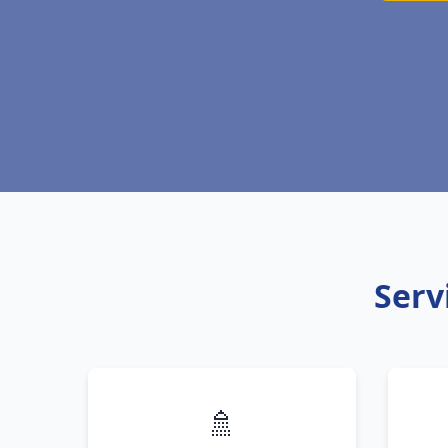
Serv
🚿