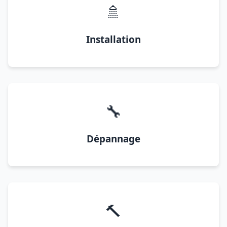
🚿
Installation
🔧
Dépannage
🔨