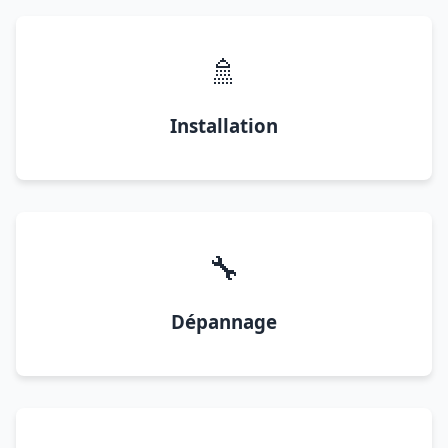
🚿
Installation
🔧
Dépannage