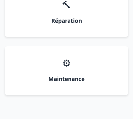
🔨
Réparation
⚙️
Maintenance