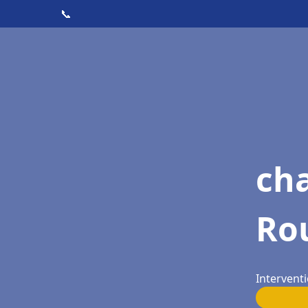
📞
cha
Ro
Intervent