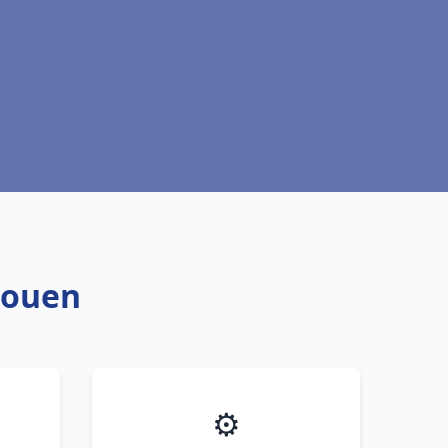
 Rouen
⚙️