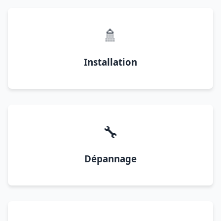
🚿
Installation
🔧
Dépannage