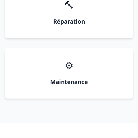
🔨
Réparation
⚙️
Maintenance