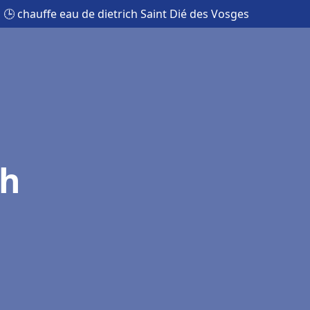
🕒 chauffe eau de dietrich Saint Dié des Vosges
ch