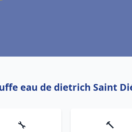
uffe eau de dietrich Saint D
🔧
🔨