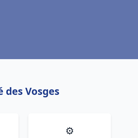
ié des Vosges
⚙️