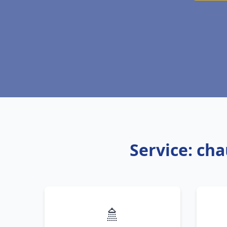
Service: cha
🚿