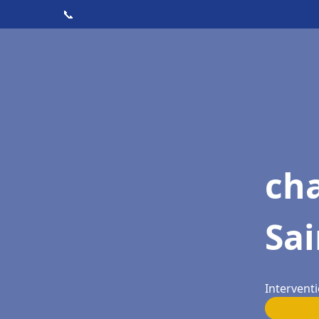
📞
cha
Sai
Interventi