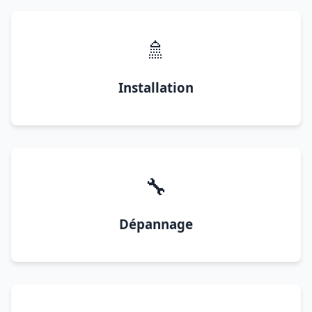
🚿
Installation
🔧
Dépannage