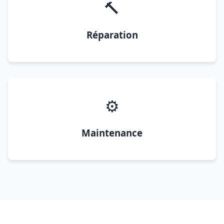
🔨
Réparation
⚙️
Maintenance