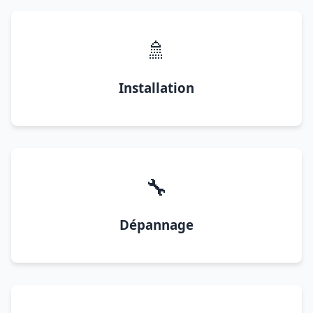
🚿
Installation
🔧
Dépannage