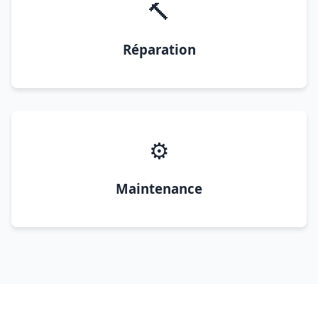
🔨
Réparation
⚙️
Maintenance