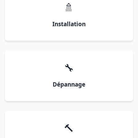
🚿
Installation
🔧
Dépannage
🔨