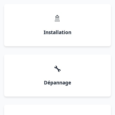
🚿
Installation
🔧
Dépannage