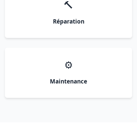
🔨
Réparation
⚙️
Maintenance