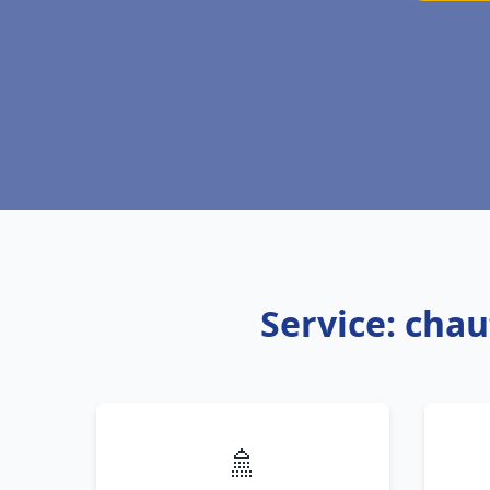
Service: chau
🚿