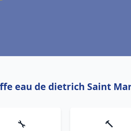
ffe eau de dietrich Saint M
🔧
🔨