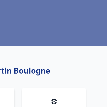
artin Boulogne
⚙️