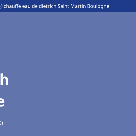
 chauffe eau de dietrich Saint Martin Boulogne
ch
e
0)