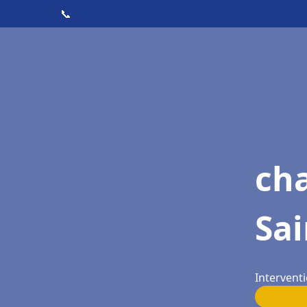
📞
cha
Sa
Intervent