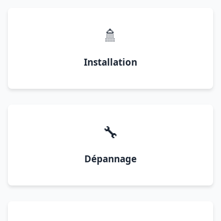
🚿
Installation
🔧
Dépannage