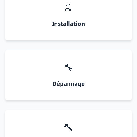
🚿
Installation
🔧
Dépannage
🔨