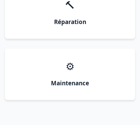
🔨
Réparation
⚙️
Maintenance