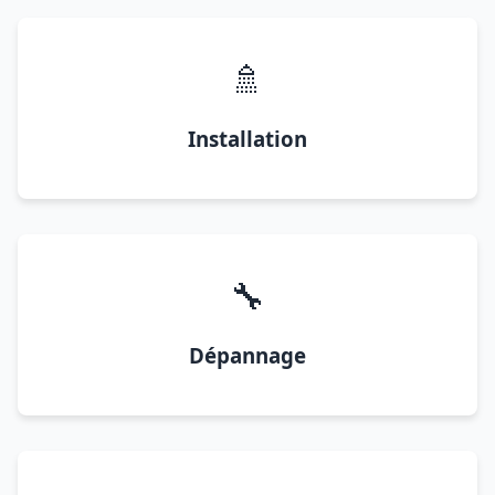
🚿
Installation
🔧
Dépannage