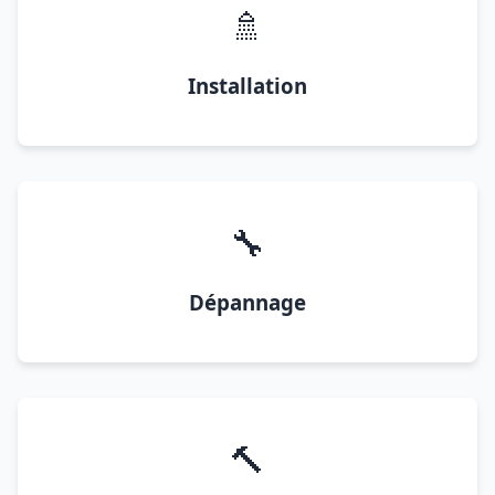
🚿
Installation
🔧
Dépannage
🔨