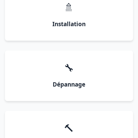
🚿
Installation
🔧
Dépannage
🔨