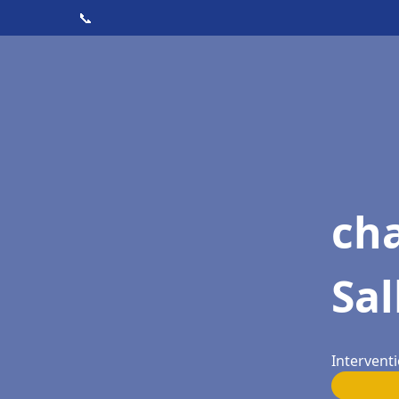
📞
cha
Sal
Interventi