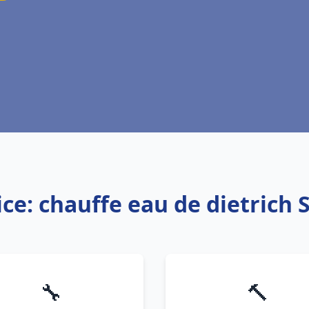
ice: chauffe eau de dietrich S
🔧
🔨