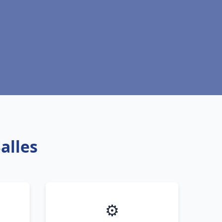
alles
⚙️