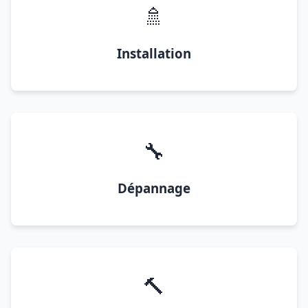
🚿
Installation
🔧
Dépannage
🔨