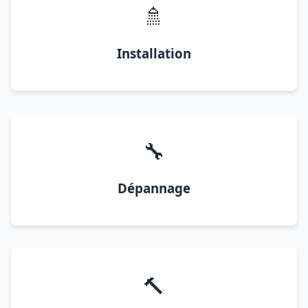
🚿
Installation
🔧
Dépannage
🔨