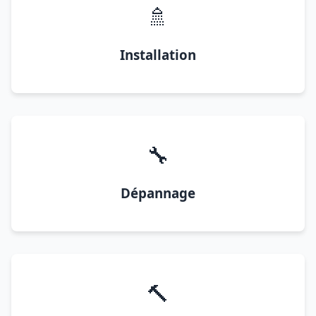
🚿
Installation
🔧
Dépannage
🔨