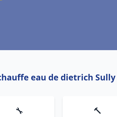
chauffe eau de dietrich Sully
🔧
🔨