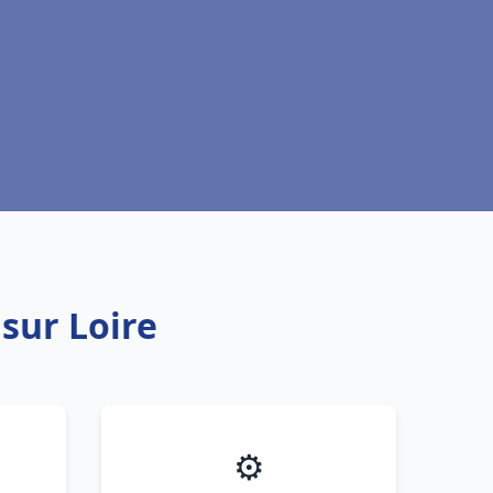
 sur Loire
⚙️