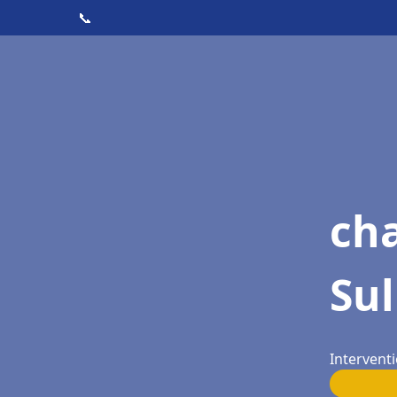
📞
cha
Sul
Interventi