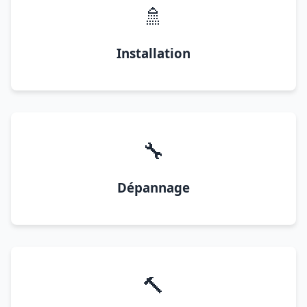
🚿
Installation
🔧
Dépannage
🔨