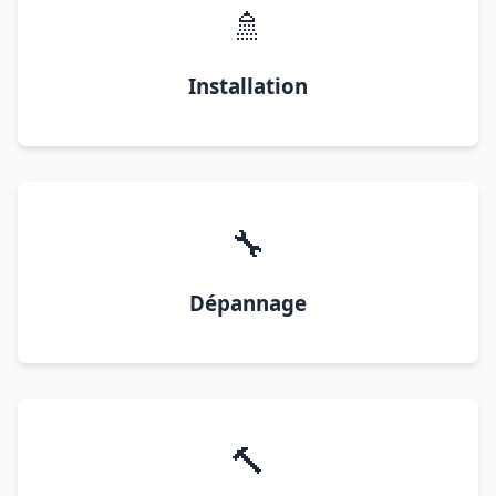
🚿
Installation
🔧
Dépannage
🔨