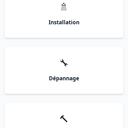
🚿
Installation
🔧
Dépannage
🔨