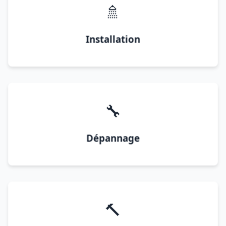
🚿
Installation
🔧
Dépannage
🔨