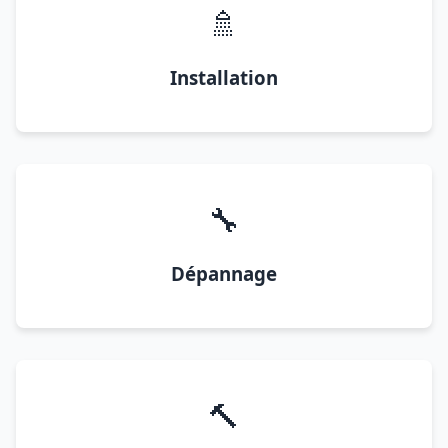
🚿
Installation
🔧
Dépannage
🔨